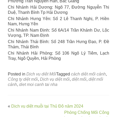
Phường Trần Nguyên Hãn, Bắc Giang
Chi Nhánh Hải Dương: Ngõ 77, Đường Nguyễn Thị
Duệ, Thanh Bình Tp Hải Dương
Chi Nhánh Hưng Yên: Số 2 Lê Thanh Nghị, P. Hiền
Nam, Hưng Yên
Chi Nhánh Nam Định: Số 6A/14 Trần Khánh Dư, Lộc
Vượng, TP. Nam Định
Chi Nhánh Thái Bình: Số 248 Trần Hưng Đạo, P. Đề
Thám, Thái Bình
Chi Nhánh Hải Phòng: Số 106 Ngõ Lý Tiêm, Lạch
Tray, Ngô Quyền, Hải Phòng
Posted in
Dịch vụ diệt Mối
Tagged
cách diệt mối cánh
,
Công ty diệt mối
,
Dịch vụ diệt mối
,
diệt mối
,
diệt mối
cánh
,
diet moi canh tai nha
Post
«
Dịch vụ diệt muỗi tại Thủ Đô năm 2024
Phòng Chống Mối Công
navigation