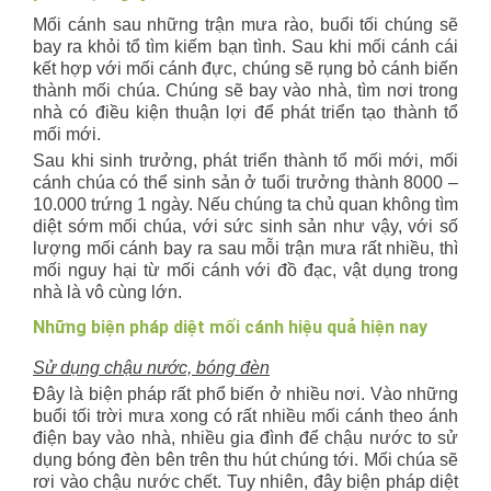
Mối cánh sau những trận mưa rào, buổi tối chúng sẽ
bay ra khỏi tổ tìm kiếm bạn tình. Sau khi mối cánh cái
kết hợp với mối cánh đực, chúng sẽ rụng bỏ cánh biến
thành mối chúa. Chúng sẽ bay vào nhà, tìm nơi trong
nhà có điều kiện thuận lợi để phát triển tạo thành tổ
mối mới.
Sau khi sinh trưởng, phát triển thành tổ mối mới, mối
cánh chúa có thể sinh sản ở tuổi trưởng thành 8000 –
10.000 trứng 1 ngày. Nếu chúng ta chủ quan không tìm
diệt sớm mối chúa, với sức sinh sản như vậy, với số
lượng mối cánh bay ra sau mỗi trận mưa rất nhiều, thì
mối nguy hại từ mối cánh với đồ đạc, vật dụng trong
nhà là vô cùng lớn.
Những biện pháp diệt mối cánh hiệu quả hiện nay
Sử dụng chậu nước, bóng đèn
Đây là biện pháp rất phổ biến ở nhiều nơi. Vào những
buổi tối trời mưa xong có rất nhiều mối cánh theo ánh
điện bay vào nhà, nhiều gia đình để chậu nước to sử
dụng bóng đèn bên trên thu hút chúng tới. Mối chúa sẽ
rơi vào chậu nước chết. Tuy nhiên, đây biện pháp diệt