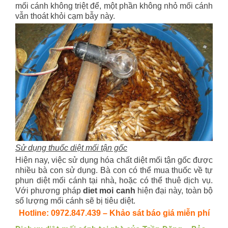
mối cánh không triệt để, một phần không nhỏ mối cánh
vẫn thoát khỏi cạm bẫy này.
Sử dụng thuốc diệt mối tận gốc
Hiện nay, việc sử dụng hóa chất diệt mối tận gốc được
nhiều bà con sử dụng. Bà con có thể mua thuốc về tự
phun diệt mối cánh tại nhà, hoặc có thể thuê dịch vụ.
Với phương pháp
diet moi canh
hiện đại này, toàn bộ
số lượng mối cánh sẽ bị tiêu diệt.
Hotline: 0972.847.439 – Khảo sát báo giá miễn phí