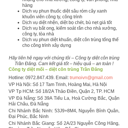
hàng
Dịch vụ phun thuốc diệt sâu róm cây xanh
khuôn viên công ty, công trình
Dịch vụ diệt nhện, diệt bọ chét, bù nẹt giá tốt
Dịch vụ bắt ong, kiểm soát rắn cho nhà xưởng,
công ty, tòa nhà
Dịch vụ phun diệt khuẩn, diệt côn trùng tổng thể
cho công trình xây dựng
Hãy liên hệ ngay với chúng tôi – Công ty diệt côn trùng
Trần Đăng. Cam kết giá tốt – hiệu quả – an toàn !
Công ty diệt mối – diệt côn trùng Trần Đăng
Hotline: 0972.847.439. Email:
trumoivn@gmail.com
VP Hà Nội: Số 17 Tam Trinh, Hoàng Mai, Hà Nội
VP Tp HCM: Số 18/2A Thảo Điền, Quận 2, TP. HCM
VP Đà Nẵng: Số 39A Tiểu La, Hoà Cường Bắc, Quận
Hải Châu, Đà Nẵng
Chi Nhánh Bắc Ninh: 53J9+8M4, Nguyễn Bỉnh Quân,
Đại Phúc, Bắc Ninh
Chi Nhánh Bắc Giang: Số 2A/23 Nguyễn Công Hãng,