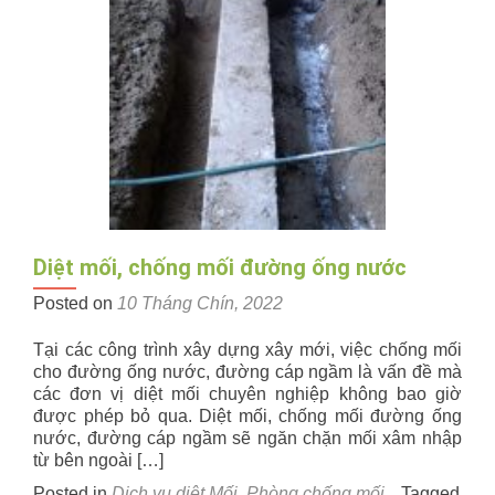
tại
Nghệ
An,
diệt
mối,
chống
mối
mọt
Diệt mối, chống mối đường ống nước
Posted on
10 Tháng Chín, 2022
Tại các công trình xây dựng xây mới, việc chống mối
cho đường ống nước, đường cáp ngầm là vấn đề mà
các đơn vị diệt mối chuyên nghiệp không bao giờ
được phép bỏ qua. Diệt mối, chống mối đường ống
nước, đường cáp ngầm sẽ ngăn chặn mối xâm nhập
từ bên ngoài […]
Posted in
Dịch vụ diệt Mối
,
Phòng chống mối
Tagged