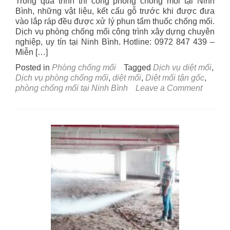
Trong quá trình thi công phòng chống mối tại Ninh
Bình, những vật liệu, kết cấu gỗ trước khi được đưa
vào lắp ráp đều được xử lý phun tẩm thuốc chống mối.
Dịch vụ phòng chống mối công trình xây dựng chuyên
nghiệp, uy tín tại Ninh Bình. Hotline: 0972 847 439 –
Miễn […]
Posted in
Phòng chống mối
Tagged
Dịch vụ diệt mối
,
Dịch vụ phòng chống mối
,
diệt mối
,
Diệt mối tận gốc
,
on
phòng chống mối tại Ninh Bình
Leave a Comment
Dịch
vụ
phòng
chống
mối
tại
Ninh
Bình
–
Diệt
mối
tận
gốc