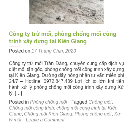
–
Cam
kết
bảo
hành
Công ty trừ mối, phòng chống mối công
8-
trình xây dựng tại Kiên Giang
10
năm
Posted on
17 Tháng Chín, 2020
Công ty trừ mối Trần Đăng, chuyên cung cấp dịch vụ
diệt mối tận gốc, phòng chống mối công trình xây dựng
tại Kiên Giang. Đường dây nóng nhận tư vấn miễn phí
24/7 – Hotline: 0972.847.439 Lợi ích to lớn khi tiến
hành xử lý phòng chống mối công trình xây dựng Xử
lý, […]
Posted in
Phòng chống mối
Tagged
Chống mối
,
Chống mối công trình
,
chống mối công trình tại Kiên
Giang
,
Chống mối Kiên Giang
,
Phòng chống mối
,
Xử
on
lý mối
Leave a Comment
Công
ty