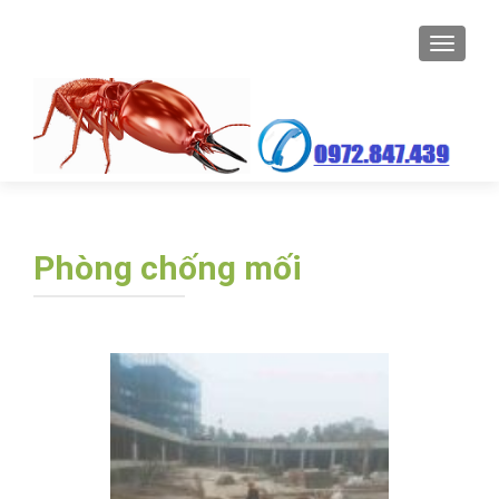
TOGGL
Phòng chống mối
Điều
hướng
bài
viết