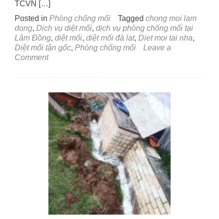
TCVN […]
Posted in
Phòng chống mối
Tagged
chong moi lam
dong
,
Dịch vụ diệt mối
,
dịch vụ phòng chống mối tại
Lâm Đồng
,
diệt mối
,
diệt mối đà lạt
,
Diet moi tai nha
,
Diệt mối tận gốc
,
Phòng chống mối
Leave a
on
Comment
Dịch
vụ
phòng
chống
mối
tại
Lâm
Đồng
–
Diệt
mối,
chống
mối
giá
rẻ