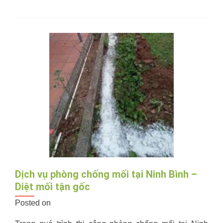
Phòng
Chống
Mối
Công
Trình
Tại
Tây
Hồ
–
Hà
Nội
Dịch vụ phòng chống mối tại Ninh Bình –
Diệt mối tận gốc
Posted on