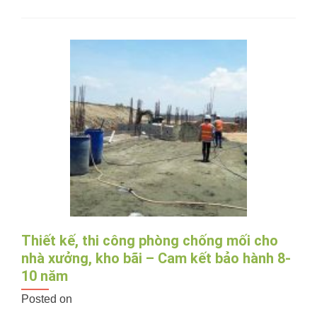
Đơn
giá
phòng
chống
mối
công
trình
xây
dựng,
thi
công
chống
mối
giá
rẻ
Thiết kế, thi công phòng chống mối cho
nhà xưởng, kho bãi – Cam kết bảo hành 8-
10 năm
Posted on