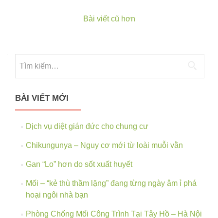
trừ
mối,
Bài viết cũ hơn
phòng
Posts
chống
navigation
mối
công
trình
xây
dựng
tại
BÀI VIẾT MỚI
Kiên
Giang
Dịch vụ diệt gián đức cho chung cư
Chikungunya – Nguy cơ mới từ loài muỗi vằn
Gan “Lo” hơn do sốt xuất huyết
Mối – “kẻ thù thầm lặng” đang từng ngày âm ỉ phá
hoại ngôi nhà bạn
Phòng Chống Mối Công Trình Tại Tây Hồ – Hà Nội