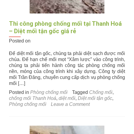
Thi công phòng chống mối tại Thanh Hoá
– Diệt mối tận gốc giá rẻ
Posted on
Để diệt mối tận gốc, chúng ta phải diệt sạch được mối
chúa. Để hạn chế mối mọt “Xâm lược” vào công trình,
chúng ta phải tiến hành công tác phòng chống mối
nền, móng của công trình khi xây dựng. Công ty diệt
mối Trần Đăng, chuyên cung cấp dịch vụ phòng chống
mối […]
Posted in
Phòng chống mối
Tagged
Chống mối
,
chống mối Thanh Hoá
,
diệt mối
,
Diệt mối tận gốc
,
on
Phòng chống mối
Leave a Comment
Thi
công
phòng
chống
mối