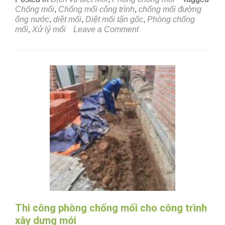
Chống mối
,
Chống mối công trình
,
chống mối đường
ống nước
,
diệt mối
,
Diệt mối tận gốc
,
Phòng chống
on
mối
,
Xử lý mối
Leave a Comment
Diệt
mối,
chống
mối
đường
ống
nước
Thi công phòng chống mối cho công trình
xây dựng mới