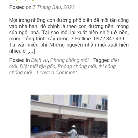
Posted on
7 Tháng Sáu, 2022
Một trong những con đường phổ biến để mối tấn công
vào nhà bạn, đó chính là theo con đường nền, móng
của ngôi nhà. Tại sao mối lại xuất hiện nhiều ở nền,
móng công trình xây dựng ? Hotline: 0972.847.439 –
Tư vấn miễn phí Những nguyên nhân mối xuất hiện
nhiều ở […]
Posted in
Dịch vụ
,
Phòng chống mối
Tagged
diệt
mối
,
Diệt mối tận gốc
,
Phòng chống mối
,
thi công
on
chống mối
Leave a Comment
Thi
công
phòng
chống
mối
cho
công
trình
xây
dựng