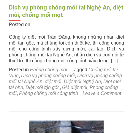
Dịch vụ phòng chống mối tại Nghệ An, diệt
mối, chống mối mọt
Posted on
Công ty diệt mối Trần Đăng, không những nhận diệt
mối tận gốc, mà chúng tôi còn thiết kế, thi công chống
mối cho công trình xây dựng mới, cải tạo. Dịch vụ
phòng chống mối tại Nghệ An, nhận dịch vụ trọn gói từ
thiết tới thi công chống mối công trình xây dựng. […]
Posted in
Phòng chống mối
Tagged
Chống mối tại
Vinh
,
Dịch vụ phòng chống mối
,
Dịch vụ phòng chống
mối tại Nghệ An
,
diệt mối
,
Diệt mối Nghệ An
,
Diet moi
tai nha
,
Diệt mối tận gốc
,
Giá diệt mối
,
Phòng chống
mối
,
Phòng chống mối công trình
Leave a Comment
on
Dịch
vụ
phòng
chống
mối