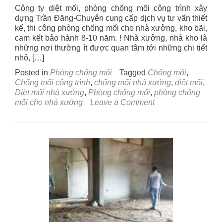
Công ty diệt mối, phòng chống mối công trình xây
dựng Trần Đăng-Chuyên cung cấp dịch vụ tư vấn thiết
kế, thi công phòng chống mối cho nhà xưởng, kho bãi,
cam kết bảo hành 8-10 năm. ! Nhà xưởng, nhà kho là
những nơi thường ít được quan tâm tới những chi tiết
nhỏ, […]
Posted in
Phòng chống mối
Tagged
Chống mối
,
Chống mối công trình
,
chống mối nhà xưởng
,
diệt mối
,
Diệt mối nhà xưởng
,
Phòng chống mối
,
phòng chống
on
mối cho nhà xưởng
Leave a Comment
Thiết
kế,
thi
công
phòng
chống
mối
cho
nhà
xưởng,
kho
bãi