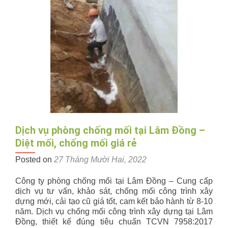
tại
Thanh
Hoá
–
Diệt
mối
tận
gốc
giá
rẻ
Dịch vụ phòng chống mối tại Lâm Đồng –
Diệt mối, chống mối giá rẻ
Posted on
27 Tháng Mười Hai, 2022
Công ty phòng chống mối tại Lâm Đồng – Cung cấp
dịch vụ tư vấn, khảo sát, chống mối công trình xây
dựng mới, cải tạo cũ giá tốt, cam kết bảo hành từ 8-10
năm. Dịch vụ chống mối công trình xây dựng tại Lâm
Đồng, thiết kế đúng tiêu chuẩn TCVN 7958:2017