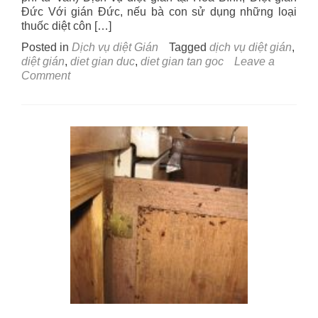
Đức Với gián Đức, nếu bà con sử dụng những loại
thuốc diệt côn […]
Posted in
Dịch vụ diệt Gián
Tagged
dịch vụ diệt gián
,
diệt gián
,
diet gian duc
,
diet gian tan goc
Leave a
on
Comment
Dịch
vụ
diệt
gián
tại
Hoà
Bình
–
Công
ty
diệt
côn
trùng
chuyên
nghiệp