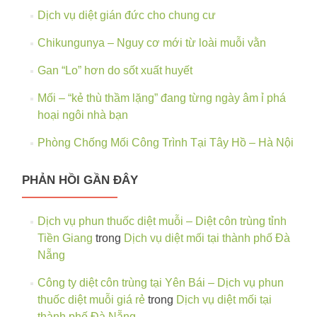
đầu
Dịch vụ diệt gián đức cho chung cư
Chikungunya – Nguy cơ mới từ loài muỗi vằn
Gan “Lo” hơn do sốt xuất huyết
Mối – “kẻ thù thầm lặng” đang từng ngày âm ỉ phá
hoại ngôi nhà bạn
Phòng Chống Mối Công Trình Tại Tây Hồ – Hà Nội
PHẢN HỒI GẦN ĐÂY
Dịch vụ phun thuốc diệt muỗi – Diệt côn trùng tỉnh
Tiền Giang
trong
Dịch vụ diệt mối tại thành phố Đà
Nẵng
Công ty diệt côn trùng tại Yên Bái – Dịch vụ phun
thuốc diệt muỗi giá rẻ
trong
Dịch vụ diệt mối tại
thành phố Đà Nẵng