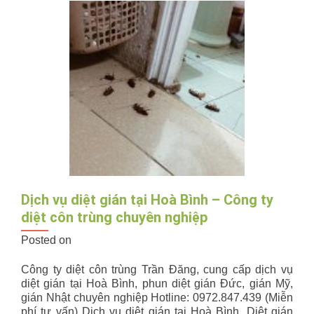
gián
đức
cho
chung
cư
Dịch vụ diệt gián tại Hoà Bình – Công ty
diệt côn trùng chuyên nghiệp
Posted on
Công ty diệt côn trùng Trần Đăng, cung cấp dịch vụ
diệt gián tại Hoà Bình, phun diệt gián Đức, gián Mỹ,
gián Nhật chuyên nghiệp Hotline: 0972.847.439 (Miễn
phí tư vấn) Dịch vụ diệt gián tại Hoà Bình, Diệt gián