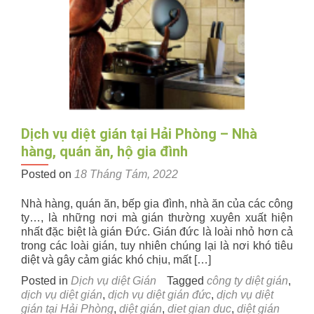
chung
cư
–
Các
diệt
gián
Đức
Dịch vụ diệt gián tại Hải Phòng – Nhà
hàng, quán ăn, hộ gia đình
Posted on
18 Tháng Tám, 2022
Nhà hàng, quán ăn, bếp gia đình, nhà ăn của các công
ty…, là những nơi mà gián thường xuyên xuất hiện
nhất đặc biệt là gián Đức. Gián đức là loài nhỏ hơn cả
trong các loài gián, tuy nhiên chúng lại là nơi khó tiêu
diệt và gây cảm giác khó chịu, mất […]
Posted in
Dịch vụ diệt Gián
Tagged
công ty diệt gián
,
dịch vụ diệt gián
,
dịch vụ diệt gián đức
,
dịch vụ diệt
gián tại Hải Phòng
,
diệt gián
,
diet gian duc
,
diệt gián