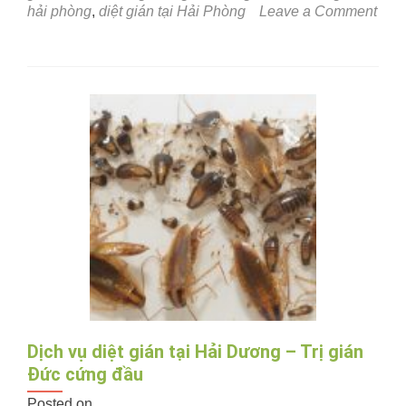
hải phòng
,
diệt gián tại Hải Phòng
Leave a Comment
on
Dịch
vụ
diệt
gián
tại
Hải
Phòng
–
Nhà
hàng,
quán
ăn,
hộ
gia
đình
Dịch vụ diệt gián tại Hải Dương – Trị gián
Đức cứng đầu
Posted on