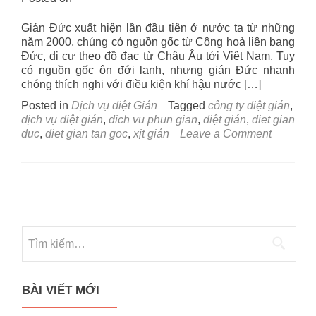
Gián Đức xuất hiện lần đầu tiên ở nước ta từ những
năm 2000, chúng có nguồn gốc từ Cộng hoà liên bang
Đức, di cư theo đồ đạc từ Châu Âu tới Việt Nam. Tuy
có nguồn gốc ôn đới lạnh, nhưng gián Đức nhanh
chóng thích nghi với điều kiện khí hậu nước […]
Posted in
Dịch vụ diệt Gián
Tagged
công ty diệt gián
,
dịch vụ diệt gián
,
dich vu phun gian
,
diệt gián
,
diet gian
on
duc
,
diet gian tan goc
,
xịt gián
Leave a Comment
Dịch
vụ
diệt
Posts
gián
tại
navigation
Hải
Dương
–
Trị
gián
Đức
BÀI VIẾT MỚI
cứng