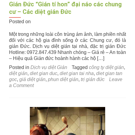
Gián Đức “Gián tí hon” đại náo các chung
cư – Các diệt gián Đức
Posted on
Một trong những loài côn trùng ám ảnh, làm phiền nhất
đối với các hộ gia đình sống ở các Chung cư, đó là
gián Đức. Dịch vụ diệt gián tại nhà, đặc trị gián Đức
Hotline: 0972.847.439 Nhanh chóng – Giá rẻ – An toàn
– Hiệu quả Gián đức hoành hành các hộ […]
Posted in
Dịch vụ diệt Gián
Tagged
công ty diệt gián
,
diệt gián
,
diet gian duc
,
diet gian tai nha
,
diet gian tan
goc
,
giá diệt gián
,
phun diệt gián
,
trị gián đức
Leave
on
a Comment
Gián
Đức
“Gián
tí
hon”
đại
náo
các