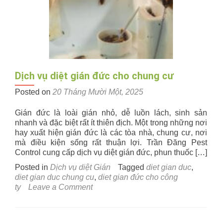
Dịch vụ diệt gián đức cho chung cư
Posted on
20 Tháng Mười Một, 2025
Gián đức là loài gián nhỏ, dễ luồn lách, sinh sản
nhanh và đặc biệt rất ít thiên địch. Một trong những nơi
hay xuất hiện gián đức là các tòa nhà, chung cư, nơi
mà điều kiện sống rất thuận lợi. Trần Đăng Pest
Control cung cấp dịch vụ diệt gián đức, phun thuốc […]
Posted in
Dịch vụ diệt Gián
Tagged
diet gian duc
,
diet gian duc chung cu
,
diet gian đức cho công
on
ty
Leave a Comment
Dịch
vụ
diệt