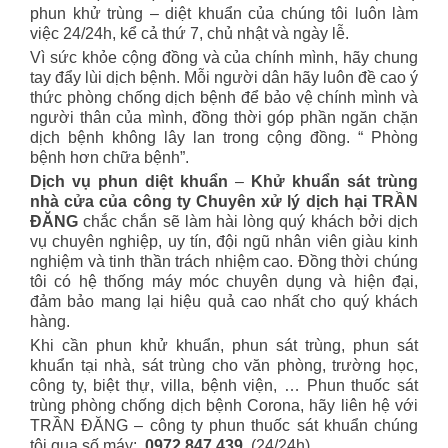
phun khử trùng – diệt khuẩn của chúng tôi luôn làm
việc 24/24h, kể cả thứ 7, chủ nhật và ngày lễ.
Vì sức khỏe cộng đồng và của chính mình, hãy chung
tay đẩy lùi dịch bệnh. Mỗi người dân hãy luôn đề cao ý
thức phòng chống dịch bệnh để bảo vệ chính mình và
người thân của mình, đồng thời góp phần ngăn chặn
dịch bệnh không lây lan trong cộng đồng. “ Phòng
bệnh hơn chữa bệnh”.
Dịch vụ phun diệt khuẩn
–
Khử khuẩn sát trùng
nhà cửa của công ty Chuyên xử lý dịch hại TRẦN
ĐĂNG
chắc chắn sẽ làm hài lòng quý khách bởi dịch
vụ chuyên nghiệp, uy tín, đội ngũ nhân viên giàu kinh
nghiệm và tinh thần trách nhiệm cao. Đồng thời chúng
tôi có hệ thống máy móc chuyên dụng và hiện đại,
đảm bảo mang lại hiệu quả cao nhất cho quý khách
hàng.
Khi cần phun khử khuẩn, phun sát trùng, phun sát
khuẩn tại nhà, sát trùng cho văn phòng, trường học,
công ty, biệt thự, villa, bệnh viện, … Phun thuốc sát
trùng phòng chống dịch bệnh Corona, hãy liên hệ với
TRẦN ĐĂNG – công ty phun thuốc sát khuẩn chúng
tôi qua số máy:
0972 847 439.
(24/24h) .