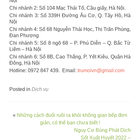
Nội
Chi nhánh 2: Số 104 Mạc Thái Tổ, Cầu giấy, Hà Nội.
Chi nhánh 3: Số 339H Đường Âu Cơ, Q. Tây Hồ, Hà
Nội
Chi nhánh 4: Số 68 Nguyễn Thái Học, Thị Trấn Phùng,
Đan Phượng
Chi nhánh 5: Số 8 ngõ 68 – P. Phú Diễn – Q. Bắc Từ
Liêm – Hà Nội
Chi nhánh 6: Số 8B, Cao Thắng, P. Yết Kiêu, Quận Hà
Đông, Hà Nội
Hotline: 0972 847 439. Email:
trumoivn@gmail.com
Posted in
Dịch vụ
Post
«
Những cách đuổi ruồi ra khỏi không gian bếp đơn
giản, có thể bạn chưa biết !
navigation
Nguy Cơ Bùng Phát Dịch
Sốt Xuất Huyết 2022 –