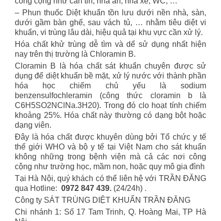
công cộng như can tin, nhà ăn, nhà xe, WC, …
– Phun thuốc Diệt khuẩn tồn lưu dưới nền nhà, sàn,
dưới gầm bàn ghế, sau vách tủ, … nhằm tiêu diệt vi
khuẩn, vi trùng lâu dài, hiệu quả tại khu vực cần xử lý.
Hóa chất khử trùng dễ tìm và dể sử dụng nhất hiện
nay trên thị trường là Chloramin B.
Cloramin B là hóa chất sát khuẩn chuyên được sử
dụng để diệt khuẩn bề mặt, xử lý nước với thành phần
hóa học chiếm chủ yếu là sodium
benzensulfochleramin (công thức cloramin b là
C6H5SO2NClNa.3H20). Trong đó clo hoạt tính chiếm
khoảng 25%. Hóa chất này thường có dạng bột hoặc
dạng viên.
Đây là hóa chất được khuyên dùng bởi Tổ chức y tế
thế giới WHO và bộ y tế tại Việt Nam cho sát khuẩn
không những trong bệnh viện mà cả các nơi công
cộng như trường học, mầm non, hoặc quy mô gia đình
Tại Hà Nội, quý khách có thể liên hệ với TRẦN ĐĂNG
qua Hotline:
0972 847 439.
(24/24h) .
Công ty SÁT TRÙNG DIỆT KHUẨN TRẦN ĐĂNG
Chi nhánh 1: Số 17 Tam Trinh, Q. Hoàng Mai, TP Hà