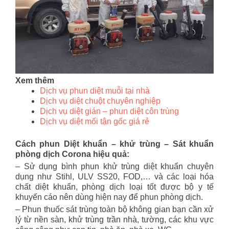
Xem thêm
Dịch vụ phun diệt muỗi tại nhà
Dịch vụ diệt chuột chuyên nghiệp
Dịch vụ diệt gián – phun diệt côn trùng
Dịch vụ diệt mối tận gốc giá rẻ
Cách phun Diệt khuẩn – khử trùng – Sát khuẩn
phòng dịch Corona hiệu quả:
– Sử dụng bình phun khử trùng diệt khuẩn chuyên
dụng như Stihl, ULV SS20, FOD,… và các loại hóa
chất diệt khuẩn, phòng dịch loại tốt được bộ y tế
khuyến cáo nên dùng hiện nay để phun phòng dịch.
– Phun thuốc sát trùng toàn bộ không gian bạn cần xử
lý từ nền sàn, khử trùng trần nhà, tường, các khu vực